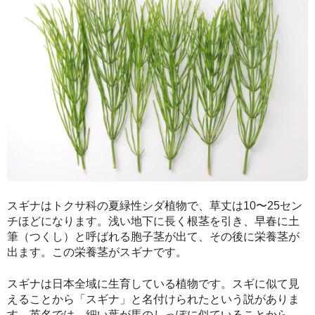
スギナはトクサ科の夏緑性シダ植物で、草丈は10〜25セン
チほどになります。浅い地下に長く根茎を引き、早春に土
筆（つくし）と呼ばれる胞子茎が出て、その後に栄養茎が
出ます。この栄養茎がスギナです。
スギナは日本全域に生育している植物です。スギに似て見
えることから「スギナ」と名付けられたという説がありま
す。英名では、細い葉が馬のしっぽに似ていることから