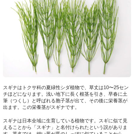
スギナはトクサ科の夏緑性シダ植物で、草丈は10〜25セン
チほどになります。浅い地下に長く根茎を引き、早春に土
筆（つくし）と呼ばれる胞子茎が出て、その後に栄養茎が
出ます。この栄養茎がスギナです。
スギナは日本全域に生育している植物です。スギに似て見
えることから「スギナ」と名付けられたという説がありま
す。英名では、細い葉が馬のしっぽに似ていることから