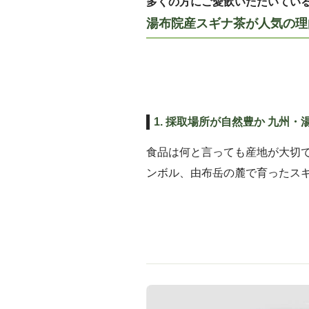
多くの方にご愛飲いただいてい
湯布院産スギナ茶が人気の理
1. 採取場所が自然豊か 九州・
食品は何と言っても産地が大切
ンボル、由布岳の麓で育ったス