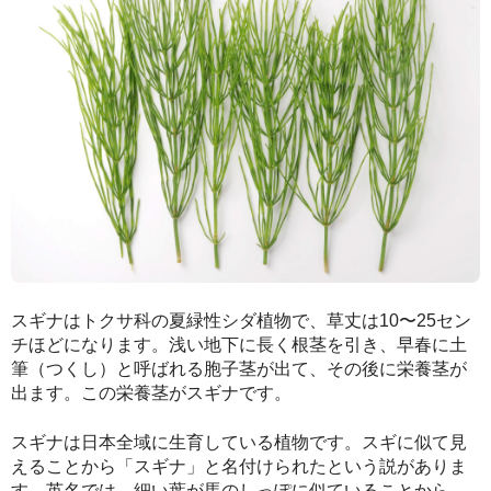
スギナはトクサ科の夏緑性シダ植物で、草丈は10〜25セン
チほどになります。浅い地下に長く根茎を引き、早春に土
筆（つくし）と呼ばれる胞子茎が出て、その後に栄養茎が
出ます。この栄養茎がスギナです。
スギナは日本全域に生育している植物です。スギに似て見
えることから「スギナ」と名付けられたという説がありま
す。英名では、細い葉が馬のしっぽに似ていることから