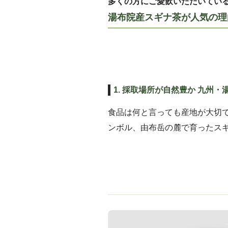
多くの方にご愛飲いただいてい
湯布院産スギナ茶が人気の理
1. 採取場所が自然豊か 九州・
食品は何と言っても産地が大切
ンボル、由布岳の麓で育ったス