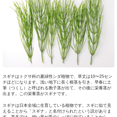
スギナはトクサ科の夏緑性シダ植物で、草丈は10〜25セン
チほどになります。浅い地下に長く根茎を引き、早春に土
筆（つくし）と呼ばれる胞子茎が出て、その後に栄養茎が
出ます。この栄養茎がスギナです。
スギナは日本全域に生育している植物です。スギに似て見
えることから「スギナ」と名付けられたという説がありま
す。英名では、細い葉が馬のしっぽに似ていることから