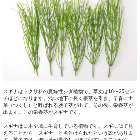
スギナはトクサ科の夏緑性シダ植物で、草丈は10〜25セン
チほどになります。浅い地下に長く根茎を引き、早春に土
筆（つくし）と呼ばれる胞子茎が出て、その後に栄養茎が
出ます。この栄養茎がスギナです。
スギナは日本全域に生育している植物です。スギに似て見
えることから「スギナ」と名付けられたという説がありま
す。英名では、細い葉が馬のしっぽに似ていることから