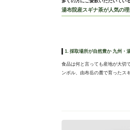
多くの方にご愛飲いただいてい
湯布院産スギナ茶が人気の理
1. 採取場所が自然豊か 九州・
食品は何と言っても産地が大切
ンボル、由布岳の麓で育ったス