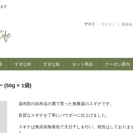
ます
ゲスト
ログイン
新規会
茶
すぎな粉
すぎな粒
セット商品
クーポン案内
50g × 1袋)
湯布院の由布岳の麓で育った無農薬のスギナです。
良質なスギナを丁寧にパウダーに仕上げました。
スギナは無添加無着色で天日干しを行い、焙煎はしておりま
ん。