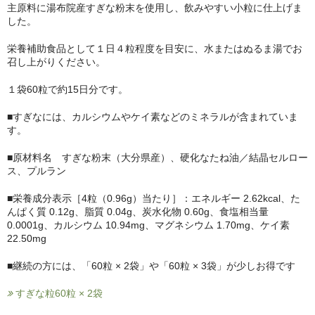
主原料に湯布院産すぎな粉末を使用し、飲みやすい小粒に仕上げま
した。
栄養補助食品として１日４粒程度を目安に、水またはぬるま湯でお
召し上がりください。
１袋60粒で約15日分です。
■すぎなには、カルシウムやケイ素などのミネラルが含まれていま
す。
■原材料名 すぎな粉末（大分県産）、硬化なたね油／結晶セルロー
ス、プルラン
■栄養成分表示［4粒（0.96g）当たり］：エネルギー 2.62kcal、た
んぱく質 0.12g、脂質 0.04g、炭水化物 0.60g、食塩相当量
0.0001g、カルシウム 10.94mg、マグネシウム 1.70mg、ケイ素
22.50mg
■継続の方には、「60粒 × 2袋」や「60粒 × 3袋」が少しお得です
すぎな粒60粒 × 2袋