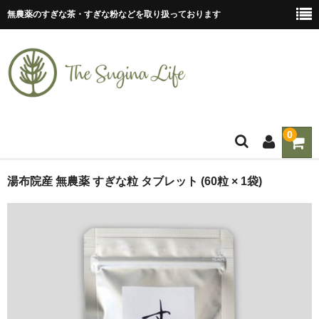
無農薬のすぎな茶・すぎな粉などを取り扱っております
0
ホーム
湯布院産 無農薬 すぎな粒 タブレット (60粒 × 1袋)
ティーバッグ
すぎな茶
すぎな粉
すぎな粒