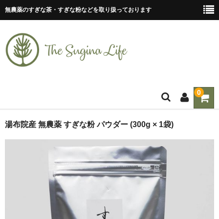
無農薬のすぎな茶・すぎな粉などを取り扱っております
0
ホーム
湯布院産 無農薬 すぎな粉 パウダー (300g × 1袋)
ティーバッグ
すぎな茶
すぎな粉
すぎな粒