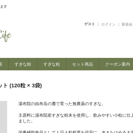
ます
ゲスト
ログイン
新規会
茶
すぎな粉
すぎな粒
セット商品
クーポン案内
(120粒 × 3袋)
湯布院の由布岳の麓で育った無農薬のすぎな。
主原料に湯布院産すぎな粉末を使用し、飲みやすい小粒に仕
ました。
栄養補助食品として１日４粒程度を目安に、水またはぬるま