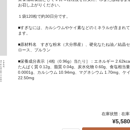
お召し上がりください。
１袋120粒で約30日分です。
■すぎなには、カルシウムやケイ素などのミネラルが含まれて
ます。
■原材料名 すぎな粉末（大分県産）、硬化なたね油／結晶セ
ロース、プルラン
■栄養成分表示［4粒（0.96g）当たり］：エネルギー 2.62kca
たんぱく質 0.12g、脂質 0.04g、炭水化物 0.60g、食塩相当量
0.0001g、カルシウム 10.94mg、マグネシウム 1.70mg、ケ
22.50mg
在庫状態 : 在
¥5,580