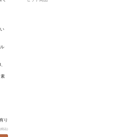
い
ル
l、
イ素
庫有り
(税込)